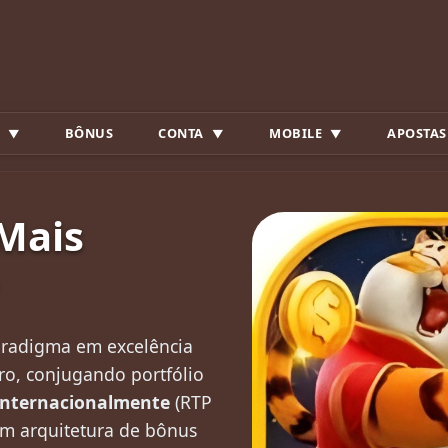
BÔNUS
CONTA
MOBILE
APOSTAS
 Mais
aradigma em excelência
iro, conjugando portfólio
s internacionalmente
(RTP
m arquitetura de bônus