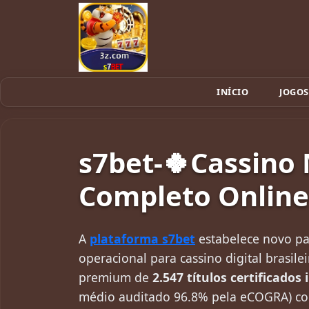
INÍCIO
JOGOS
s7bet-🍀Cassino
Completo Online
A
plataforma s7bet
estabelece novo p
operacional para cassino digital brasile
premium de
2.547 títulos certificado
médio auditado 96.8% pela eCOGRA) co