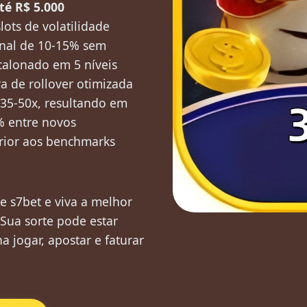
té R$ 5.000
ots de volatilidade
anal de 10-15% sem
calonado em 5 níveis
ra de rollover otimizada
35-50x, resultando em
% entre novos
erior aos benchmarks
 s7bet e viva a melhor
. Sua sorte pode estar
 jogar, apostar e faturar