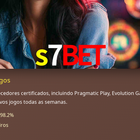
ogos
dores certificados, incluindo Pragmatic Play, Evolution G
ovos jogos todas as semanas.
-98.2%
iros
s