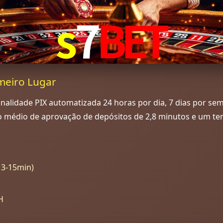
imeiro Lugar
onalidade PIX automatizada 24 horas por dia, 7 dias por s
 médio de aprovação de depósitos de 2,8 minutos e um t
 3-15min)
H