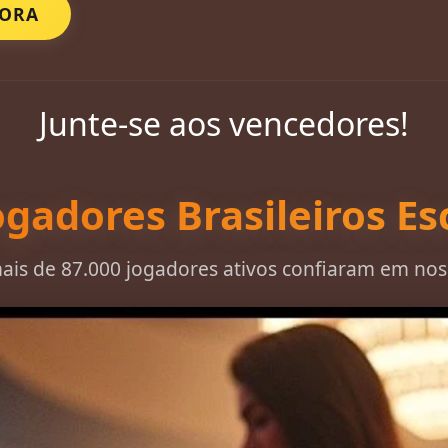
GORA
Junte-se aos vencedores!
ogadores Brasileiros E
ais de 87.000 jogadores ativos confiaram em nos