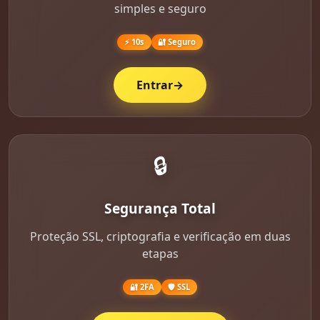
simples e seguro
⚡ 10s
🔐 Seguro
Entrar
→
🔒
Segurança Total
Proteção SSL, criptografia e verificação em duas
etapas
🔐 2FA
🛡️ SSL