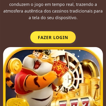
conduzem o jogo em tempo real, trazendo a
atmosfera autêntica dos cassinos tradicionais para
a tela do seu dispositivo.
FAZER LOGIN