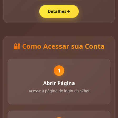
Detalhes
→
🔐 Como Acessar sua Conta
1
Abrir Página
Acesse a página de login da s7bet