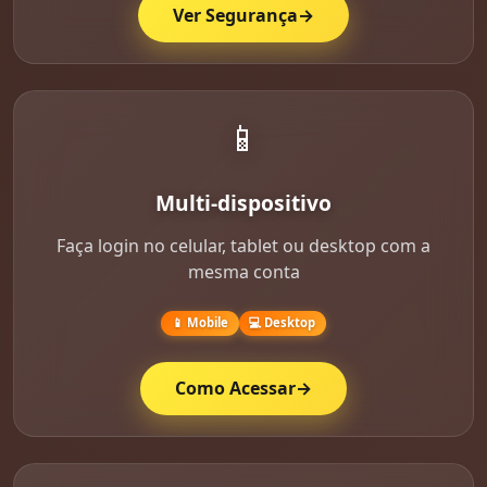
Ver Segurança
→
📱
Multi-dispositivo
Faça login no celular, tablet ou desktop com a
mesma conta
📱 Mobile
💻 Desktop
Como Acessar
→