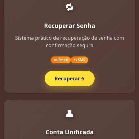
🔁
Recuperar Senha
Sistema prático de recuperação de senha com
confirmação segura
📧 Email
📲 SMS
Recuperar
→
👤
Conta Unificada